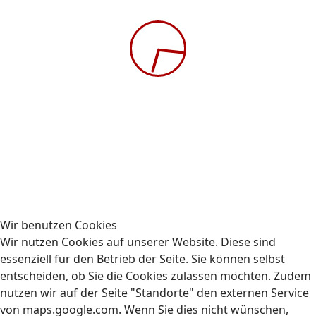
Vorherige Wiederholung
Nächste Wiederholung
Modul 2: Vorschriften im
Straßenverkehr und
Sozialvorschriften
Straßenverkehrsrecht
EU-Sozialvorschriften
Vorschriften gewerblicher Güterkraftverkehr
Bußgelder
Ort :
AUBIZ GmbH, Schnellerstraße 65, 12439 Berlin
Die Schulung findet wie folgt statt:
Wir benutzen Cookies
Wir nutzen Cookies auf unserer Website. Diese sind
08:00 - 16:00 Uhr
essenziell für den Betrieb der Seite. Sie können selbst
entscheiden, ob Sie die Cookies zulassen möchten. Zudem
nutzen wir auf der Seite "Standorte" den externen Service
von maps.google.com. Wenn Sie dies nicht wünschen,