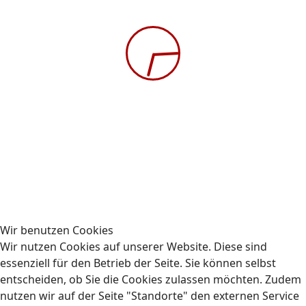
Vorherige Wiederholung
Nächste Wiederholung
Modul 3: Sicherheitstechnik und
Fahrsicherheit
Einwirkende Kräfte auf das Fahrzeug
Neue Sicherheitstechniken an Fahrzeugen
kennenlernen
Fahrzeuge sicher bedienen
Gefahrensituationen erkennen und vermeiden
Ahndung von Fehlverhalten
Ort :
AUBIZ GmbH, Schnellerstraße 65, 12439 Berlin
Die Schulung findet wie folgt statt:
Wir benutzen Cookies
Wir nutzen Cookies auf unserer Website. Diese sind
08:00 - 16:00 Uhr
essenziell für den Betrieb der Seite. Sie können selbst
entscheiden, ob Sie die Cookies zulassen möchten. Zudem
nutzen wir auf der Seite "Standorte" den externen Service