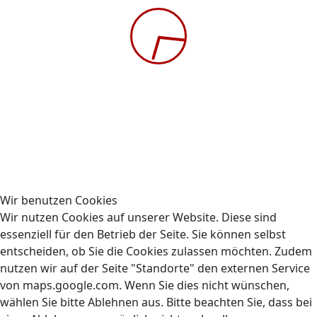
Vorherige Wiederholung
Nächste Wiederholung
Modul 1: ECO Training
Anwendung der Energiegrundsätze
Kennenlernen der Fahrzeugcharakteristik
Einsetzen der technischen Möglichkeiten für eine
kraftstoffreduzierende und vorausschauende
Fahrweise
Ort :
AUBIZ GmbH, Schnellerstraße 65, 12439 Berlin
Die Schulung findet wie folgt statt:
Wir benutzen Cookies
Wir nutzen Cookies auf unserer Website. Diese sind
08:00 - 16:00 Uhr
essenziell für den Betrieb der Seite. Sie können selbst
entscheiden, ob Sie die Cookies zulassen möchten. Zudem
nutzen wir auf der Seite "Standorte" den externen Service
von maps.google.com. Wenn Sie dies nicht wünschen,
wählen Sie bitte Ablehnen aus. Bitte beachten Sie, dass bei