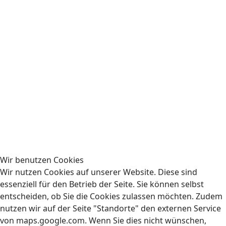
Die Berufsgenossenschaften fordern für jeden, der
einen Gabelstapler führt, eine Ausbildung (siehe DGUV
Grundsatz 308-001). Diese unterteilt sich in einen
theoretischen und einen praktischen Teil. Beiderseits
wird eine Abschlussprüfung verlangt. Der
Staplerfahrer erhält danach als Nachweis einen
personenbezogenen Fahrausweis.
Diesen können Sie in diesem Lehrgang erhalten.
img source: http://123gif.de
Ort :
AUBIZ GmbH, Schnellerstraße 65, 12439 Berlin
Die Schulung findet wie folgt statt:
Wir benutzen Cookies
Wir nutzen Cookies auf unserer Website. Diese sind
Mo.-Fr.: 08:00 - 16:00 Uhr
essenziell für den Betrieb der Seite. Sie können selbst
entscheiden, ob Sie die Cookies zulassen möchten. Zudem
nutzen wir auf der Seite "Standorte" den externen Service
von maps.google.com. Wenn Sie dies nicht wünschen,