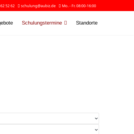
 62 52 62
schulung@aubiz.de
Mo. - Fr. 08:00-16:00
gebote
Schulungstermine
Standorte