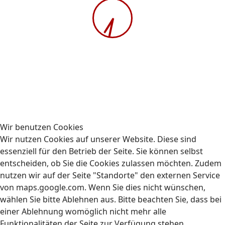
Gehe zu Monat
Freitag, 22. März 2024
Freitag, 22. März 2024
08:00-16:00 Uhr
AUBIZ GmbH, Schnellerstraße 65, 12439 Berlin
Ladekranführerschein
Freitag, 22. März 2024
08:00-16:00 Uhr
AUBIZ GmbH, Schnellerstraße 65, 12439 Berlin
Wir benutzen Cookies
beschleunigte Grundqualifikation
Wir nutzen Cookies auf unserer Website. Diese sind
essenziell für den Betrieb der Seite. Sie können selbst
entscheiden, ob Sie die Cookies zulassen möchten. Zudem
nutzen wir auf der Seite "Standorte" den externen Service
von maps.google.com. Wenn Sie dies nicht wünschen,
wählen Sie bitte Ablehnen aus. Bitte beachten Sie, dass bei
einer Ablehnung womöglich nicht mehr alle
Kontakt
Impressum
Datenschutz
Funktionalitäten der Seite zur Verfügung stehen.