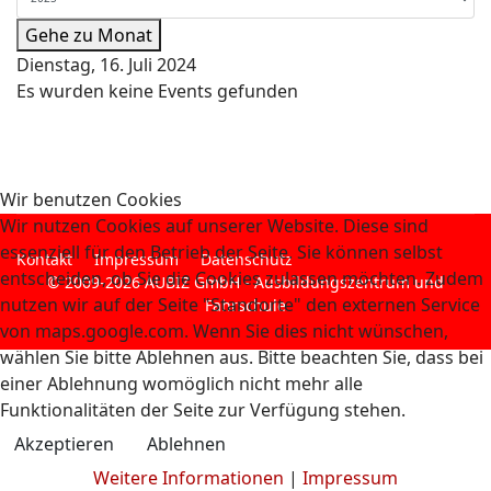
Gehe zu Monat
Dienstag, 16. Juli 2024
Es wurden keine Events gefunden
Wir benutzen Cookies
Wir nutzen Cookies auf unserer Website. Diese sind
essenziell für den Betrieb der Seite. Sie können selbst
Kontakt
Impressum
Datenschutz
entscheiden, ob Sie die Cookies zulassen möchten. Zudem
© 2009-2026 AUBIZ GmbH - Ausbildungszentrum und
nutzen wir auf der Seite "Standorte" den externen Service
Fahrschule
von maps.google.com. Wenn Sie dies nicht wünschen,
wählen Sie bitte Ablehnen aus. Bitte beachten Sie, dass bei
einer Ablehnung womöglich nicht mehr alle
Funktionalitäten der Seite zur Verfügung stehen.
Akzeptieren
Ablehnen
Weitere Informationen
|
Impressum