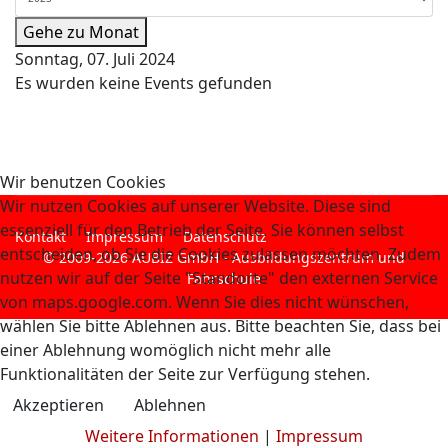
Gehe zu Monat
Sonntag, 07. Juli 2024
Es wurden keine Events gefunden
Wir benutzen Cookies
Wir nutzen Cookies auf unserer Website. Diese sind
essenziell für den Betrieb der Seite. Sie können selbst
Kontakt
Impressum
Datenschutz
entscheiden, ob Sie die Cookies zulassen möchten. Zudem
© 2009-2026 AUBIZ GmbH - Ausbildungszentrum und
nutzen wir auf der Seite "Standorte" den externen Service
Fahrschule
von maps.google.com. Wenn Sie dies nicht wünschen,
wählen Sie bitte Ablehnen aus. Bitte beachten Sie, dass bei
einer Ablehnung womöglich nicht mehr alle
Funktionalitäten der Seite zur Verfügung stehen.
Akzeptieren
Ablehnen
Weitere Informationen
|
Impressum