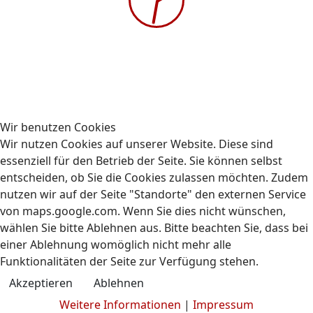
Gehe zu Monat
Vorheriger Tag
Dienstag, 14. Oktober 2025
Folgetag
Es wurden keine Events gefunden
Wir benutzen Cookies
Wir nutzen Cookies auf unserer Website. Diese sind
essenziell für den Betrieb der Seite. Sie können selbst
entscheiden, ob Sie die Cookies zulassen möchten. Zudem
nutzen wir auf der Seite "Standorte" den externen Service
Kontakt
Impressum
Datenschutz
von maps.google.com. Wenn Sie dies nicht wünschen,
© 2009-2026 AUBIZ GmbH - Ausbildungszentrum und
wählen Sie bitte Ablehnen aus. Bitte beachten Sie, dass bei
Fahrschule
einer Ablehnung womöglich nicht mehr alle
Funktionalitäten der Seite zur Verfügung stehen.
Akzeptieren
Ablehnen
Weitere Informationen
|
Impressum