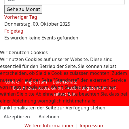
Gehe zu Monat
Vorheriger Tag
Donnerstag, 09. Oktober 2025
Folgetag
Es wurden keine Events gefunden
Wir benutzen Cookies
Wir nutzen Cookies auf unserer Website. Diese sind
essenziell für den Betrieb der Seite. Sie können selbst
entscheiden, ob Sie die Cookies zulassen möchten. Zudem
nutzen wir auf der Seite "Standorte" den externen Service
Kontakt
Impressum
Datenschutz
von maps.google.com. Wenn Sie dies nicht wünschen,
© 2009-2026 AUBIZ GmbH - Ausbildungszentrum und
wählen Sie bitte Ablehnen aus. Bitte beachten Sie, dass bei
Fahrschule
einer Ablehnung womöglich nicht mehr alle
Funktionalitäten der Seite zur Verfügung stehen.
Akzeptieren
Ablehnen
Weitere Informationen
|
Impressum