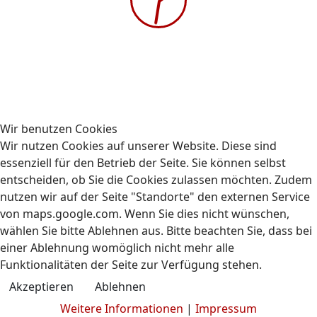
Gehe zu Monat
Vorheriger Tag
Donnerstag, 13. Februar 2025
Folgetag
Es wurden keine Events gefunden
Wir benutzen Cookies
Wir nutzen Cookies auf unserer Website. Diese sind
essenziell für den Betrieb der Seite. Sie können selbst
entscheiden, ob Sie die Cookies zulassen möchten. Zudem
nutzen wir auf der Seite "Standorte" den externen Service
Kontakt
Impressum
Datenschutz
von maps.google.com. Wenn Sie dies nicht wünschen,
© 2009-2026 AUBIZ GmbH - Ausbildungszentrum und
wählen Sie bitte Ablehnen aus. Bitte beachten Sie, dass bei
Fahrschule
einer Ablehnung womöglich nicht mehr alle
Funktionalitäten der Seite zur Verfügung stehen.
Akzeptieren
Ablehnen
Weitere Informationen
|
Impressum