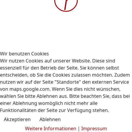
Gehe zu Monat
Vorheriger Tag
Sonntag, 02. Februar 2025
Folgetag
Es wurden keine Events gefunden
Wir benutzen Cookies
Wir nutzen Cookies auf unserer Website. Diese sind
essenziell für den Betrieb der Seite. Sie können selbst
entscheiden, ob Sie die Cookies zulassen möchten. Zudem
nutzen wir auf der Seite "Standorte" den externen Service
Kontakt
Impressum
Datenschutz
von maps.google.com. Wenn Sie dies nicht wünschen,
© 2009-2026 AUBIZ GmbH - Ausbildungszentrum und
wählen Sie bitte Ablehnen aus. Bitte beachten Sie, dass bei
Fahrschule
einer Ablehnung womöglich nicht mehr alle
Funktionalitäten der Seite zur Verfügung stehen.
Akzeptieren
Ablehnen
Weitere Informationen
|
Impressum