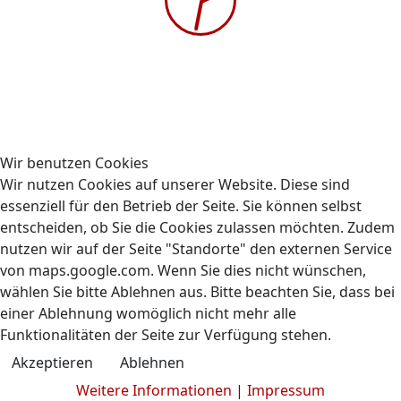
Gehe zu Monat
Vorheriger Tag
Donnerstag, 20. Februar 2025
Folgetag
Es wurden keine Events gefunden
Wir benutzen Cookies
Wir nutzen Cookies auf unserer Website. Diese sind
essenziell für den Betrieb der Seite. Sie können selbst
entscheiden, ob Sie die Cookies zulassen möchten. Zudem
nutzen wir auf der Seite "Standorte" den externen Service
Kontakt
Impressum
Datenschutz
von maps.google.com. Wenn Sie dies nicht wünschen,
© 2009-2026 AUBIZ GmbH - Ausbildungszentrum und
wählen Sie bitte Ablehnen aus. Bitte beachten Sie, dass bei
Fahrschule
einer Ablehnung womöglich nicht mehr alle
Funktionalitäten der Seite zur Verfügung stehen.
Akzeptieren
Ablehnen
Weitere Informationen
|
Impressum