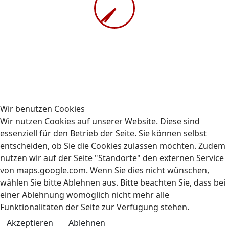
Gehe zu Monat
Vorheriger Tag
Dienstag, 08. April 2025
Folgetag
Dienstag, 08. April 2025
08:00-16:00 Uhr
AUBIZ GmbH, Schnellerstraße 65, 12439 Berlin
Vorschriften im Straßenverkehr und
Wir benutzen Cookies
Sozialvorschriften
Wir nutzen Cookies auf unserer Website. Diese sind
essenziell für den Betrieb der Seite. Sie können selbst
entscheiden, ob Sie die Cookies zulassen möchten. Zudem
nutzen wir auf der Seite "Standorte" den externen Service
von maps.google.com. Wenn Sie dies nicht wünschen,
wählen Sie bitte Ablehnen aus. Bitte beachten Sie, dass bei
einer Ablehnung womöglich nicht mehr alle
Kontakt
Impressum
Datenschutz
Funktionalitäten der Seite zur Verfügung stehen.
© 2009-2026 AUBIZ GmbH - Ausbildungszentrum und
Akzeptieren
Ablehnen
Fahrschule