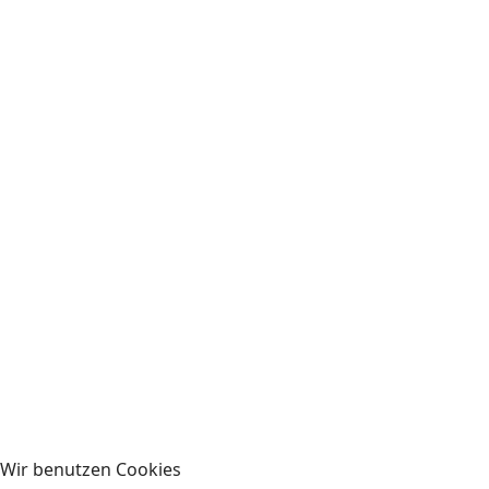
Gehe zu Monat
Vorheriger Tag
Dienstag, 19. August 2025
Folgetag
Es wurden keine Events gefunden
Kontakt
Impressum
Datenschutz
Wir benutzen Cookies