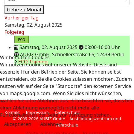
Gehe zu Monat
Vorheriger Tag
Samstag, 02. August 2025
Folgetag
Samstag, 02. August 2025
08:00-16:00 Uhr
AUBIZ GmbH, Schnellerstraße 65, 12439 Berlin
Wir benutzen Cookies
ECO Training
Wir nutzen Cookies auf unserer Website. Diese sind
essenziell für den Betrieb der Seite. Sie können selbst
entscheiden, ob Sie die Cookies zulassen möchten. Zudem
nutzen wir auf der Seite "Standorte" den externen Service
von maps.google.com. Wenn Sie dies nicht wünschen,
wählen Sie bitte Ablehnen aus. Bitte beachten Sie, dass bei
einer Ablehnung womöglich nicht mehr alle
Kontakt
Impressum
Datenschutz
Funktionalitäten der Seite zur Verfügung stehen.
© 2009-2026 AUBIZ GmbH - Ausbildungszentrum und
Akzeptieren
Ablehnen
Fahrschule
Weitere Informationen
|
Impressum