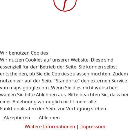
Gehe zu Monat
Vorheriger Tag
Montag, 04. August 2025
Folgetag
Es wurden keine Events gefunden
Wir benutzen Cookies
Wir nutzen Cookies auf unserer Website. Diese sind
essenziell für den Betrieb der Seite. Sie können selbst
entscheiden, ob Sie die Cookies zulassen möchten. Zudem
nutzen wir auf der Seite "Standorte" den externen Service
Kontakt
Impressum
Datenschutz
von maps.google.com. Wenn Sie dies nicht wünschen,
© 2009-2026 AUBIZ GmbH - Ausbildungszentrum und
wählen Sie bitte Ablehnen aus. Bitte beachten Sie, dass bei
Fahrschule
einer Ablehnung womöglich nicht mehr alle
Funktionalitäten der Seite zur Verfügung stehen.
Akzeptieren
Ablehnen
Weitere Informationen
|
Impressum