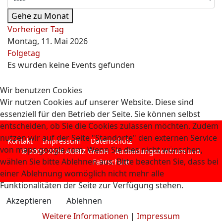
Gehe zu Monat
Vorheriger Tag
Montag, 11. Mai 2026
Folgetag
Es wurden keine Events gefunden
Wir benutzen Cookies
Wir nutzen Cookies auf unserer Website. Diese sind
essenziell für den Betrieb der Seite. Sie können selbst
entscheiden, ob Sie die Cookies zulassen möchten. Zudem
nutzen wir auf der Seite "Standorte" den externen Service
Kontakt
Impressum
Datenschutz
von maps.google.com. Wenn Sie dies nicht wünschen,
© 2009-2026 AUBIZ GmbH - Ausbildungszentrum und
wählen Sie bitte Ablehnen aus. Bitte beachten Sie, dass bei
Fahrschule
einer Ablehnung womöglich nicht mehr alle
Funktionalitäten der Seite zur Verfügung stehen.
Akzeptieren
Ablehnen
Weitere Informationen
|
Impressum