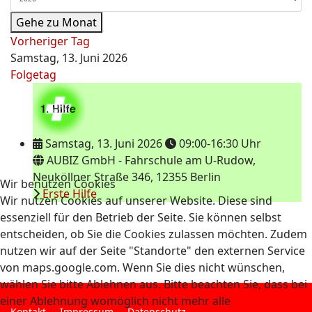
Gehe zu Monat
Vorheriger Tag
Samstag, 13. Juni 2026
Folgetag
Samstag, 13. Juni 2026
09:00-16:30 Uhr
AUBIZ GmbH - Fahrschule am U-Rudow,
Neuköllner Straße 346, 12355 Berlin
Wir benutzen Cookies
Erste Hilfe
Wir nutzen Cookies auf unserer Website. Diese sind
essenziell für den Betrieb der Seite. Sie können selbst
entscheiden, ob Sie die Cookies zulassen möchten. Zudem
nutzen wir auf der Seite "Standorte" den externen Service
von maps.google.com. Wenn Sie dies nicht wünschen,
wählen Sie bitte Ablehnen aus. Bitte beachten Sie, dass bei
einer Ablehnung womöglich nicht mehr alle
Kontakt
Impressum
Datenschutz