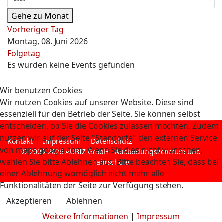
Gehe zu Monat
Vorheriger Tag
Montag, 08. Juni 2026
Folgetag
Es wurden keine Events gefunden
Wir benutzen Cookies
Wir nutzen Cookies auf unserer Website. Diese sind
essenziell für den Betrieb der Seite. Sie können selbst
entscheiden, ob Sie die Cookies zulassen möchten. Zudem
nutzen wir auf der Seite "Standorte" den externen Service
Kontakt
Impressum
Datenschutz
von maps.google.com. Wenn Sie dies nicht wünschen,
© 2009-2026 AUBIZ GmbH - Ausbildungszentrum und
wählen Sie bitte Ablehnen aus. Bitte beachten Sie, dass bei
Fahrschule
einer Ablehnung womöglich nicht mehr alle
Funktionalitäten der Seite zur Verfügung stehen.
Akzeptieren
Ablehnen
Weitere Informationen
|
Impressum