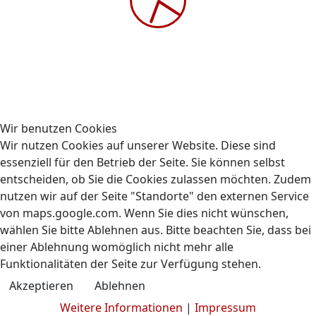
Gehe zu Monat
Vorheriger Tag
Montag, 08. Juni 2026
Folgetag
Es wurden keine Events gefunden
Wir benutzen Cookies
Wir nutzen Cookies auf unserer Website. Diese sind
essenziell für den Betrieb der Seite. Sie können selbst
entscheiden, ob Sie die Cookies zulassen möchten. Zudem
nutzen wir auf der Seite "Standorte" den externen Service
Kontakt
Impressum
Datenschutz
von maps.google.com. Wenn Sie dies nicht wünschen,
© 2009-2026 AUBIZ GmbH - Ausbildungszentrum und
wählen Sie bitte Ablehnen aus. Bitte beachten Sie, dass bei
Fahrschule
einer Ablehnung womöglich nicht mehr alle
Funktionalitäten der Seite zur Verfügung stehen.
Akzeptieren
Ablehnen
Weitere Informationen
|
Impressum