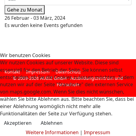
Gehe zu Monat
26 Februar - 03 März, 2024
Es wurden keine Events gefunden
Wir benutzen Cookies
Wir nutzen Cookies auf unserer Website. Diese sind
essenziell für den Betrieb der Seite. Sie können selbst
Kontakt
Impressum
Datenschutz
entscheiden, ob Sie die Cookies zulassen möchten. Zudem
© 2009-2026 AUBIZ GmbH - Ausbildungszentrum und
nutzen wir auf der Seite "Standorte" den externen Service
Fahrschule
von maps.google.com. Wenn Sie dies nicht wünschen,
wählen Sie bitte Ablehnen aus. Bitte beachten Sie, dass bei
einer Ablehnung womöglich nicht mehr alle
Funktionalitäten der Seite zur Verfügung stehen.
Akzeptieren
Ablehnen
Weitere Informationen
|
Impressum