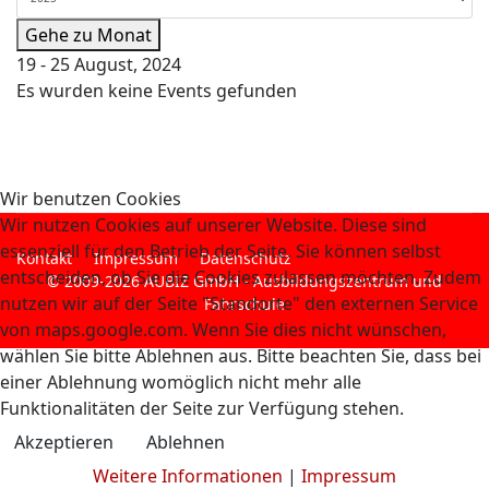
Gehe zu Monat
19 - 25 August, 2024
Es wurden keine Events gefunden
Wir benutzen Cookies
Wir nutzen Cookies auf unserer Website. Diese sind
essenziell für den Betrieb der Seite. Sie können selbst
Kontakt
Impressum
Datenschutz
entscheiden, ob Sie die Cookies zulassen möchten. Zudem
© 2009-2026 AUBIZ GmbH - Ausbildungszentrum und
nutzen wir auf der Seite "Standorte" den externen Service
Fahrschule
von maps.google.com. Wenn Sie dies nicht wünschen,
wählen Sie bitte Ablehnen aus. Bitte beachten Sie, dass bei
einer Ablehnung womöglich nicht mehr alle
Funktionalitäten der Seite zur Verfügung stehen.
Akzeptieren
Ablehnen
Weitere Informationen
|
Impressum