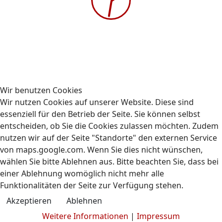
Gehe zu Monat
Vorherige Woche
04 - 10 August, 2025
Folgende Woche
Es wurden keine Events gefunden
Wir benutzen Cookies
Wir nutzen Cookies auf unserer Website. Diese sind
essenziell für den Betrieb der Seite. Sie können selbst
entscheiden, ob Sie die Cookies zulassen möchten. Zudem
nutzen wir auf der Seite "Standorte" den externen Service
Kontakt
Impressum
Datenschutz
von maps.google.com. Wenn Sie dies nicht wünschen,
© 2009-2026 AUBIZ GmbH - Ausbildungszentrum und
wählen Sie bitte Ablehnen aus. Bitte beachten Sie, dass bei
Fahrschule
einer Ablehnung womöglich nicht mehr alle
Funktionalitäten der Seite zur Verfügung stehen.
Akzeptieren
Ablehnen
Weitere Informationen
|
Impressum