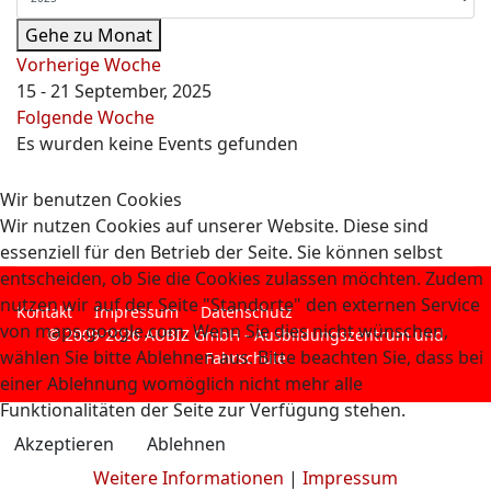
Gehe zu Monat
Vorherige Woche
15 - 21 September, 2025
Folgende Woche
Es wurden keine Events gefunden
Wir benutzen Cookies
Wir nutzen Cookies auf unserer Website. Diese sind
essenziell für den Betrieb der Seite. Sie können selbst
entscheiden, ob Sie die Cookies zulassen möchten. Zudem
nutzen wir auf der Seite "Standorte" den externen Service
Kontakt
Impressum
Datenschutz
von maps.google.com. Wenn Sie dies nicht wünschen,
© 2009-2026 AUBIZ GmbH - Ausbildungszentrum und
wählen Sie bitte Ablehnen aus. Bitte beachten Sie, dass bei
Fahrschule
einer Ablehnung womöglich nicht mehr alle
Funktionalitäten der Seite zur Verfügung stehen.
Akzeptieren
Ablehnen
Weitere Informationen
|
Impressum