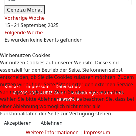
Gehe zu Monat
Vorherige Woche
15 - 21 September, 2025
Folgende Woche
Es wurden keine Events gefunden
Wir benutzen Cookies
Wir nutzen Cookies auf unserer Website. Diese sind
essenziell für den Betrieb der Seite. Sie können selbst
entscheiden, ob Sie die Cookies zulassen möchten. Zudem
nutzen wir auf der Seite "Standorte" den externen Service
Kontakt
Impressum
Datenschutz
von maps.google.com. Wenn Sie dies nicht wünschen,
© 2009-2026 AUBIZ GmbH - Ausbildungszentrum und
wählen Sie bitte Ablehnen aus. Bitte beachten Sie, dass bei
Fahrschule
einer Ablehnung womöglich nicht mehr alle
Funktionalitäten der Seite zur Verfügung stehen.
Akzeptieren
Ablehnen
Weitere Informationen
|
Impressum