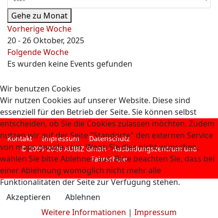
Gehe zu Monat
Vorherige Woche
20 - 26 Oktober, 2025
Folgende Woche
Es wurden keine Events gefunden
Wir benutzen Cookies
Wir nutzen Cookies auf unserer Website. Diese sind
essenziell für den Betrieb der Seite. Sie können selbst
entscheiden, ob Sie die Cookies zulassen möchten. Zudem
nutzen wir auf der Seite "Standorte" den externen Service
Kontakt
Impressum
Datenschutz
von maps.google.com. Wenn Sie dies nicht wünschen,
© 2009-2026 AUBIZ GmbH - Ausbildungszentrum und
wählen Sie bitte Ablehnen aus. Bitte beachten Sie, dass bei
Fahrschule
einer Ablehnung womöglich nicht mehr alle
Funktionalitäten der Seite zur Verfügung stehen.
Akzeptieren
Ablehnen
Weitere Informationen
|
Impressum