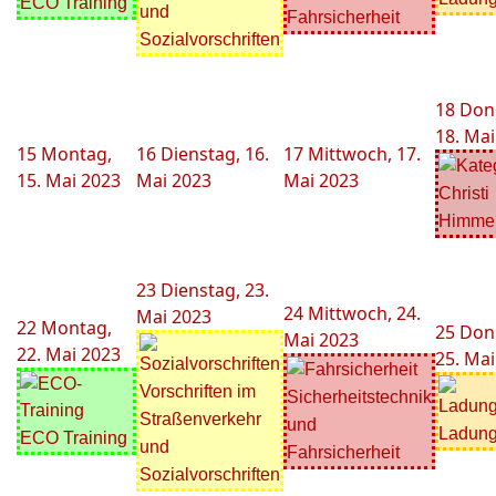
ECO Training
und
Fahrsicherheit
Sozialvorschriften
18
Don
18. Mai
15
Montag,
16
Dienstag, 16.
17
Mittwoch, 17.
15. Mai 2023
Mai 2023
Mai 2023
Christi
Himmel
23
Dienstag, 23.
24
Mittwoch, 24.
Mai 2023
22
Montag,
25
Don
Mai 2023
22. Mai 2023
25. Mai
Vorschriften im
Sicherheitstechnik
Straßenverkehr
und
Ladung
ECO Training
und
Fahrsicherheit
Sozialvorschriften