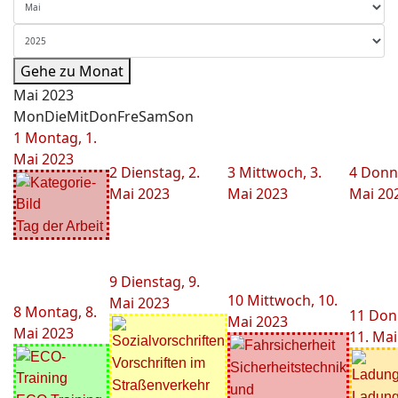
Gehe zu Monat
Mai 2023
Mon
Die
Mit
Don
Fre
Sam
Son
1
Montag, 1.
Mai 2023
2
Dienstag, 2.
3
Mittwoch, 3.
4
Donne
Mai 2023
Mai 2023
Mai 20
Tag der Arbeit
9
Dienstag, 9.
10
Mittwoch, 10.
Mai 2023
8
Montag, 8.
11
Don
Mai 2023
Mai 2023
11. Mai
Vorschriften im
Sicherheitstechnik
Straßenverkehr
und
Ladung