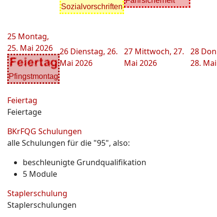
Fahrsicherheit
Sozialvorschriften
25
Montag,
25. Mai 2026
26
Dienstag, 26.
27
Mittwoch, 27.
28
Don
Mai 2026
Mai 2026
28. Mai
Pfingstmontag
Feiertag
Feiertage
BKrFQG Schulungen
alle Schulungen für die "95", also:
beschleunigte Grundqualifikation
5 Module
Staplerschulung
Staplerschulungen