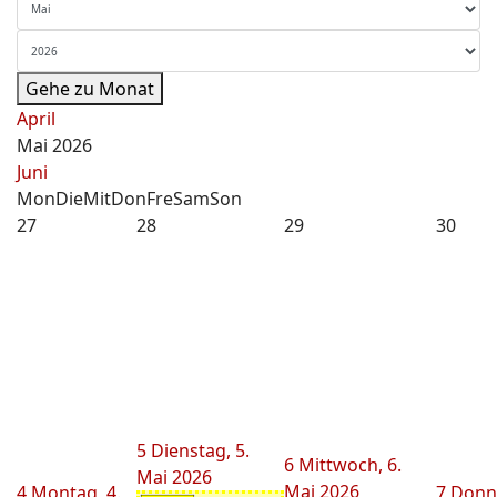
Gehe zu Monat
April
Mai 2026
Juni
Mon
Die
Mit
Don
Fre
Sam
Son
27
28
29
30
5
Dienstag, 5.
6
Mittwoch, 6.
Mai 2026
Mai 2026
4
Montag, 4.
7
Donne