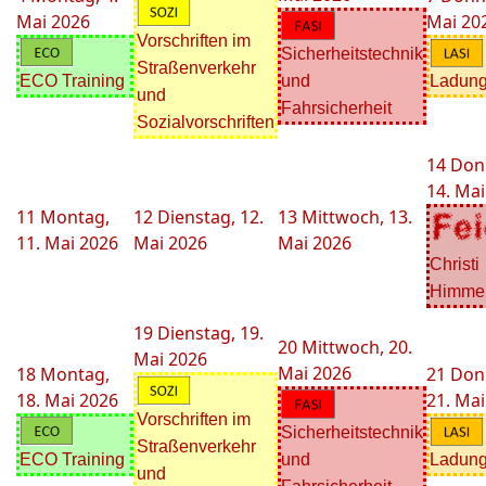
Mai 2026
Mai 20
Vorschriften im
Sicherheitstechnik
Straßenverkehr
ECO Training
und
Ladung
und
Fahrsicherheit
Sozialvorschriften
14
Don
14. Mai
11
Montag,
12
Dienstag, 12.
13
Mittwoch, 13.
11. Mai 2026
Mai 2026
Mai 2026
Christi
Himmel
19
Dienstag, 19.
20
Mittwoch, 20.
Mai 2026
Mai 2026
18
Montag,
21
Don
18. Mai 2026
21. Mai
Vorschriften im
Sicherheitstechnik
Straßenverkehr
ECO Training
und
Ladung
und